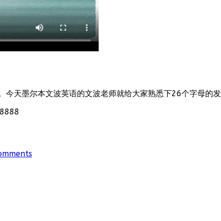
。今天墨尔本文波英语的文波老师就给大家熟悉下26个字母的
888
omments