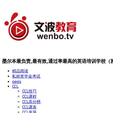
墨尔本最负责,最有效,通过率最高的英语培训学校（雅思
精品阅读
私校奖学金考试
aeas
CCL
CCL技巧
CCL课程
CCL高分榜
CCL课表
CCL真题