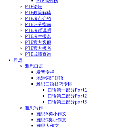
PTE高分榜
PTE论坛
PTE政策解读
PTE考点介绍
PTE评分指南
PTE考试说明
PTE考生报名
PTE官方客服
PTE官方模考
PTE成绩查询
雅思
雅思口语
发音专栏
地道词汇短语
雅思口语技巧专区
口语第一部分Part1
口语第二部分Part2
口语第三部分part3
雅思写作
雅思A类小作文
雅思G类小作文
雅思大作文