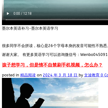
墨尔本英语补习-墨尔本英语学习
很多同学不会拼读，核心是26个字母本身的发音可能性不熟悉
谢谢大家。 有更多英语学习可以咨询微信号：Wenbo0450918
孩子想学习，但是情不自禁刷手机视频，怎么办？
posted in
精品阅读
on
2024 年 3 月 18 日
by
文波教育
0 C