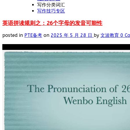
写作分类词汇
写作技巧专区
英语拼读规则之：26个字母的发音可能性
posted in
PTE备考
on
2025 年 5 月 28 日
by
文波教育
0 C