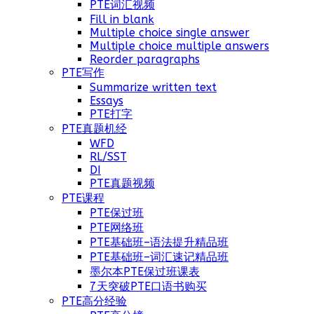
PTE词汇视频
Fill in blank
Multiple choice single answer
Multiple choice multiple answers
Reorder paragraphs
PTE写作
Summarize written text
Essays
PTE打字
PTE真题机经
WFD
RL/SST
DI
PTE真题视频
PTE课程
PTE保过班
PTE网络班
PTE基础班–语法提升精品班
PTE基础班–词汇速记精品班
墨尔本PTE保过班课表
7天突破PTE口语书购买
PTE高分经验