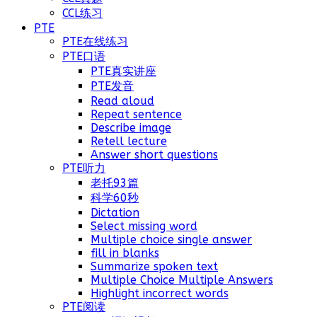
CCL练习
PTE
PTE在线练习
PTE口语
PTE真实讲座
PTE发音
Read aloud
Repeat sentence
Describe image
Retell lecture
Answer short questions
PTE听力
老托93篇
科学60秒
Dictation
Select missing word
Multiple choice single answer
fill in blanks
Summarize spoken text
Multiple Choice Multiple Answers
Highlight incorrect words
PTE阅读