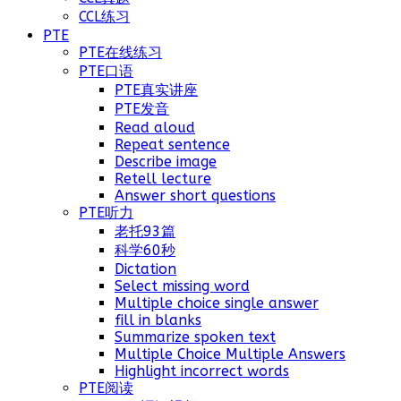
CCL练习
PTE
PTE在线练习
PTE口语
PTE真实讲座
PTE发音
Read aloud
Repeat sentence
Describe image
Retell lecture
Answer short questions
PTE听力
老托93篇
科学60秒
Dictation
Select missing word
Multiple choice single answer
fill in blanks
Summarize spoken text
Multiple Choice Multiple Answers
Highlight incorrect words
PTE阅读