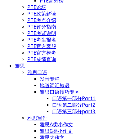
PTE高分榜
PTE论坛
PTE政策解读
PTE考点介绍
PTE评分指南
PTE考试说明
PTE考生报名
PTE官方客服
PTE官方模考
PTE成绩查询
雅思
雅思口语
发音专栏
地道词汇短语
雅思口语技巧专区
口语第一部分Part1
口语第二部分Part2
口语第三部分part3
雅思写作
雅思A类小作文
雅思G类小作文
雅思大作文