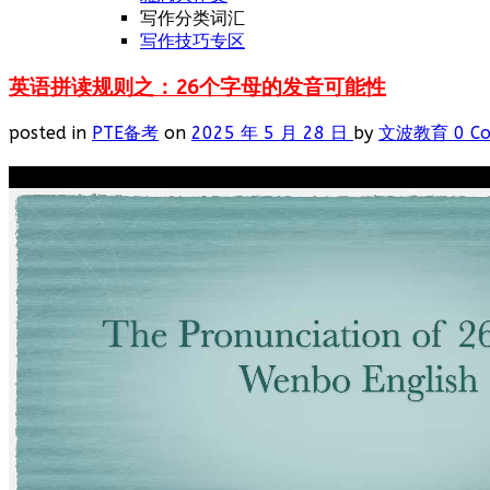
写作分类词汇
写作技巧专区
英语拼读规则之：26个字母的发音可能性
posted in
PTE备考
on
2025 年 5 月 28 日
by
文波教育
0 C