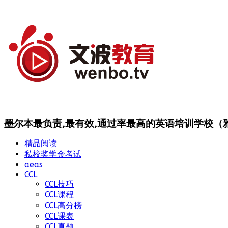
墨尔本最负责,最有效,通过率最高的英语培训学校（雅思
精品阅读
私校奖学金考试
aeas
CCL
CCL技巧
CCL课程
CCL高分榜
CCL课表
CCL真题