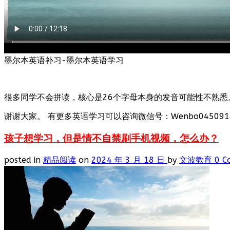
墨尔本英语补习-墨尔本英语学习
很多同学不会拼读，核心是26个字母本身的发音可能性不熟悉
谢谢大家。 有更多英语学习可以咨询微信号：Wenbo0450918
孩子想学习，但是情不自禁刷手机视频，怎么办？
posted in
精品阅读
on
2024 年 3 月 18 日
by
文波教育
0 C