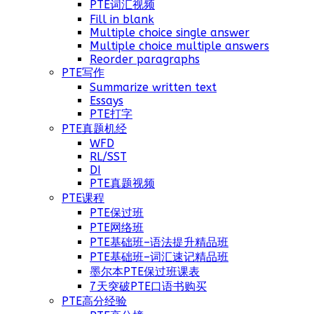
PTE词汇视频
Fill in blank
Multiple choice single answer
Multiple choice multiple answers
Reorder paragraphs
PTE写作
Summarize written text
Essays
PTE打字
PTE真题机经
WFD
RL/SST
DI
PTE真题视频
PTE课程
PTE保过班
PTE网络班
PTE基础班–语法提升精品班
PTE基础班–词汇速记精品班
墨尔本PTE保过班课表
7天突破PTE口语书购买
PTE高分经验