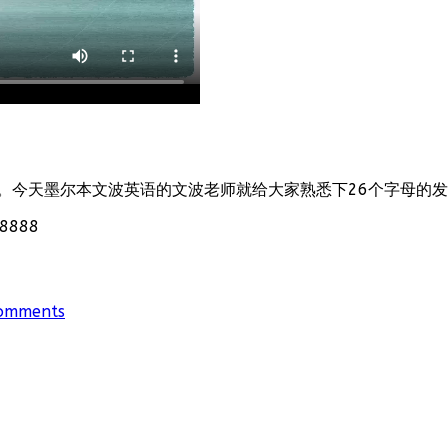
。今天墨尔本文波英语的文波老师就给大家熟悉下26个字母的
888
omments