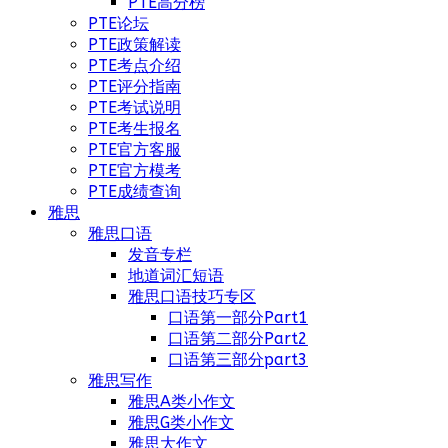
PTE高分榜
PTE论坛
PTE政策解读
PTE考点介绍
PTE评分指南
PTE考试说明
PTE考生报名
PTE官方客服
PTE官方模考
PTE成绩查询
雅思
雅思口语
发音专栏
地道词汇短语
雅思口语技巧专区
口语第一部分Part1
口语第二部分Part2
口语第三部分part3
雅思写作
雅思A类小作文
雅思G类小作文
雅思大作文