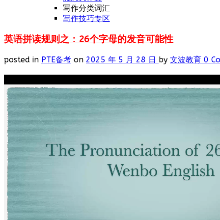
写作分类词汇
写作技巧专区
英语拼读规则之：26个字母的发音可能性
posted in
PTE备考
on
2025 年 5 月 28 日
by
文波教育
0 C