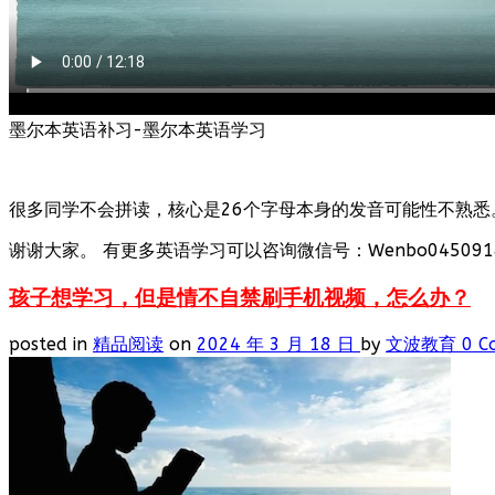
墨尔本英语补习-墨尔本英语学习
很多同学不会拼读，核心是26个字母本身的发音可能性不熟悉
谢谢大家。 有更多英语学习可以咨询微信号：Wenbo0450918
孩子想学习，但是情不自禁刷手机视频，怎么办？
posted in
精品阅读
on
2024 年 3 月 18 日
by
文波教育
0 C