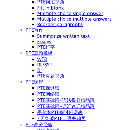
PTE词汇视频
Fill in blank
Multiple choice single answer
Multiple choice multiple answers
Reorder paragraphs
PTE写作
Summarize written text
Essays
PTE打字
PTE真题机经
WFD
RL/SST
DI
PTE真题视频
PTE课程
PTE保过班
PTE网络班
PTE基础班–语法提升精品班
PTE基础班–词汇速记精品班
墨尔本PTE保过班课表
7天突破PTE口语书购买
PTE高分经验