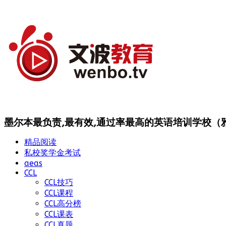
墨尔本最负责,最有效,通过率最高的英语培训学校（雅思
精品阅读
私校奖学金考试
aeas
CCL
CCL技巧
CCL课程
CCL高分榜
CCL课表
CCL真题