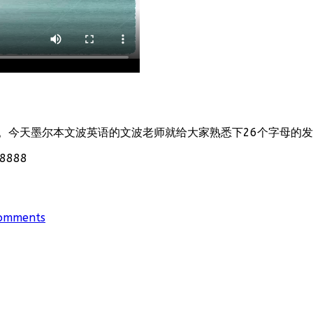
。今天墨尔本文波英语的文波老师就给大家熟悉下26个字母的
888
omments