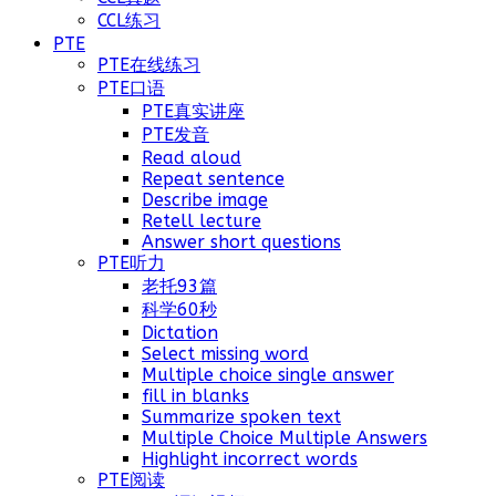
CCL练习
PTE
PTE在线练习
PTE口语
PTE真实讲座
PTE发音
Read aloud
Repeat sentence
Describe image
Retell lecture
Answer short questions
PTE听力
老托93篇
科学60秒
Dictation
Select missing word
Multiple choice single answer
fill in blanks
Summarize spoken text
Multiple Choice Multiple Answers
Highlight incorrect words
PTE阅读