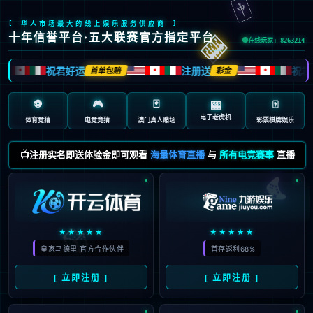
🀄️
[ 华人市场最大的线上娱乐服务供应商 ]
🎰
十年信誉平台·五大联赛官方指定平台
在线玩家: 8263214
祝君好运
注册送
祝君
首单包赔
彩金
🍁
🍁
🍁
⚽
🎮
🃏
🀄️
🎰
电子老虎机
体育竞猜
电竞竞猜
澳门真人赌场
彩票棋牌娱乐
📺注册实名即送体验金即可观看
海量体育直播
与
所有电竞赛事
直播
🎮
🎲
★★★★★
★★★★★
皇家马德里 官方合作伙伴
首存返利68%
[ 立即注册 ]
[ 立即注册 ]