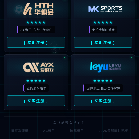
⚽
★★★★★
★★★★★
AC米兰 官方合作伙伴
支持全球IP娱乐
🃏
[ 立即注册 ]
[ 立即注册 ]
★★★★★
★★★★★
业内最高赔率
国际米兰 官方合作伙伴
[ 立即注册 ]
[ 立即注册 ]
全球战略合作伙伴
皇家马德里
AC米兰
国际米兰
2026美加墨世界杯