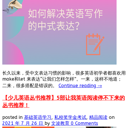
长久以来，受中文表达习惯的影响，很多英语初学者都喜欢用
make和let 来表达“让我们怎样怎样”。一来，这样不地道；
二来，很多搭配是错误的。
Continue reading
→
【少儿英语丛书推荐】5部让我英语阅读停不下来的
丛书推荐！
posted in
基础英语学习
,
私校奖学金考试
,
精品阅读
on
2021 年 7 月 26 日
by
文波教育
0 Comments