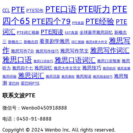
PTE听力
PTE
PTE口语
PTE
CCL
PTE写作
四个65
PTE四个79
PTE经验
PTE
PTE真题
词汇
PTE阅读
全球最早雅思回忆
新概念
PTE词汇视频
SST真题
雅思写
看美剧学雅思
三
新概念二
新概念四
词汇视频
雅思A类大作文
作
雅思写作词汇
雅思写作范文
雅思写作7分
雅思写作技巧
雅思口语
雅思口语词汇
雅思
雅思口语预测
雅思口语技巧
雅思技巧
雅思回忆
听力
雅思四个七
雅思大作文范文
雅思机经
雅思直播
雅思词汇
雅思预
雅思阅读
雅思经验
雅思话题
雅思课程
雅思阅读技巧
测
霍巴特PTE
霍巴特
联系文波PTE
微信号：Wenbo0450918888
电话：0450-91-8888
Copyright © 2024 Wenbo Inc. All rights reserved.