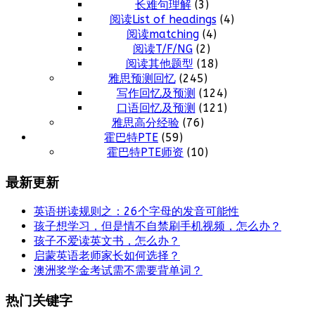
长难句理解
(3)
阅读List of headings
(4)
阅读matching
(4)
阅读T/F/NG
(2)
阅读其他题型
(18)
雅思预测回忆
(245)
写作回忆及预测
(124)
口语回忆及预测
(121)
雅思高分经验
(76)
霍巴特PTE
(59)
霍巴特PTE师资
(10)
最新更新
英语拼读规则之：26个字母的发音可能性
孩子想学习，但是情不自禁刷手机视频，怎么办？
孩子不爱读英文书，怎么办？
启蒙英语老师家长如何选择？
澳洲奖学金考试需不需要背单词？
热门关键字