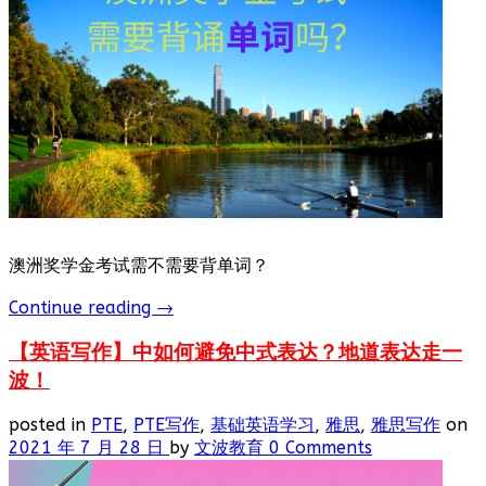
澳洲奖学金考试需不需要背单词？
Continue reading
→
【英语写作】中如何避免中式表达？地道表达走一
波！
posted in
PTE
,
PTE写作
,
基础英语学习
,
雅思
,
雅思写作
on
2021 年 7 月 28 日
by
文波教育
0 Comments