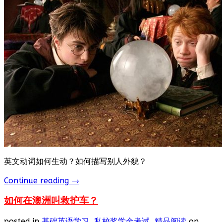
英文动词如何生动？如何描写别人外貌？
Continue reading
→
如何在澳洲叫救护车？
posted in
基础英语学习
,
私校奖学金考试
,
精品阅读
on