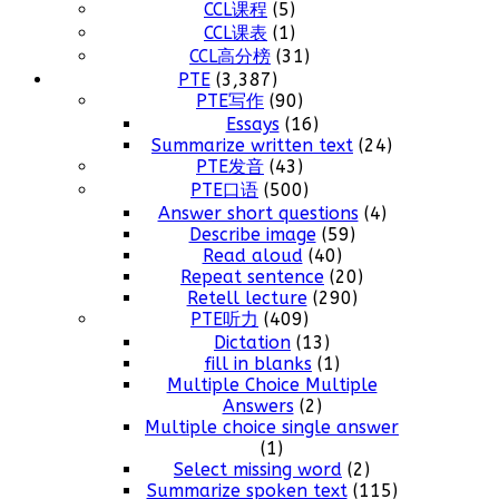
CCL课程
(5)
CCL课表
(1)
CCL高分榜
(31)
PTE
(3,387)
PTE写作
(90)
Essays
(16)
Summarize written text
(24)
PTE发音
(43)
PTE口语
(500)
Answer short questions
(4)
Describe image
(59)
Read aloud
(40)
Repeat sentence
(20)
Retell lecture
(290)
PTE听力
(409)
Dictation
(13)
fill in blanks
(1)
Multiple Choice Multiple
Answers
(2)
Multiple choice single answer
(1)
Select missing word
(2)
Summarize spoken text
(115)