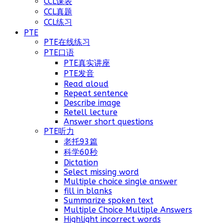
CCL课表
CCL真题
CCL练习
PTE
PTE在线练习
PTE口语
PTE真实讲座
PTE发音
Read aloud
Repeat sentence
Describe image
Retell lecture
Answer short questions
PTE听力
老托93篇
科学60秒
Dictation
Select missing word
Multiple choice single answer
fill in blanks
Summarize spoken text
Multiple Choice Multiple Answers
Highlight incorrect words